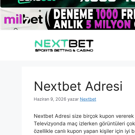
İçeriğe
atla
Nextbet Adresi
Haziran 9, 2026
yazar
Nextbet
Nextbet Adresi size birçok kupon vererek
Televizyonda maç izlerken görüntüleri çok
özellikle canlı kupon yapan kişiler için iyi 