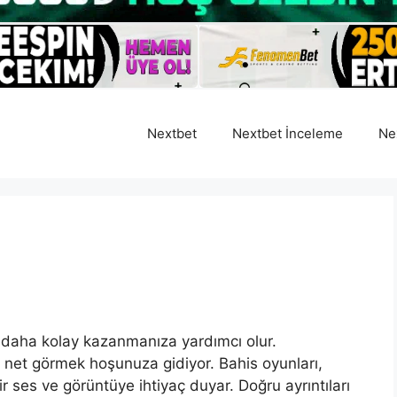
Nextbet
Nextbet İnceleme
Ne
 daha kolay kazanmanıza yardımcı olur.
 net görmek hoşunuza gidiyor. Bahis oyunları,
bir ses ve görüntüye ihtiyaç duyar. Doğru ayrıntıları