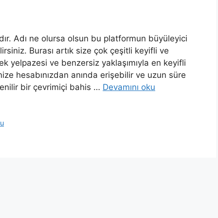
dır. Adı ne olursa olsun bu platformun büyüleyici
iniz. Burası artık size çok çeşitli keyifli ve
k yelpazesi ve benzersiz yaklaşımıyla en keyifli
inize hesabınızdan anında erişebilir ve uzun süre
enilir bir çevrimiçi bahis …
Devamını oku
nu