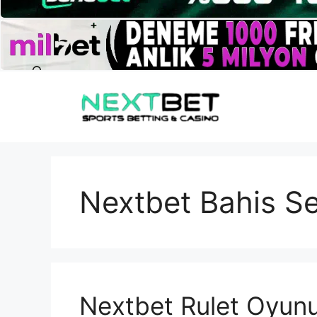
İçeriğe
atla
Nextbet Bahis Se
Nextbet Rulet Oyun