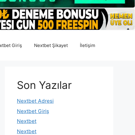
xtbet Giriş
Nextbet Şikayet
İletişim
Son Yazılar
Nextbet Adresi
Nextbet Giriş
Nextbet
Nextbet