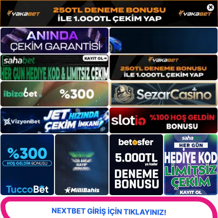
×
NEXTBET GİRİŞ İÇİN TIKLAYINIZ!