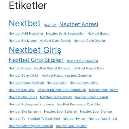
Etiketler
Nextbet
Nextbet Adresi
Next Bet
Nextbet Aktif Hizmetler
Nextbet Bahis Seçenekleri
Nextbet Bonus
Nextbet Btk İzleme
Nextbet Canlı Destek
Nextbet Canlı Oyunlar
Nextbet Giriş
Nextbet Giriş Bilgileri
Nextbet Giriş Sayfası
Nextbet Güncel
Nextbet Güncel Bonuslar
Nextbet Güncel Giriş
Nextbet Güvenilir Mi
Nextbet Hesap Kapatma Zorlukları
Nextbet Hesap Kontrolü
Nextbet Kayıt
Nextbet Kayıt Olma
Nextbet Kaç Oldu
Nextbet Kullanıcı Geri Bildirimleri
Nextbet Maç İzleme
Nextbet Mobil Giriş
Nextbet Para Çekmek
Nextbet Poker Ticareti
Nextbet Profesyonel Krupiyeler
Nextbet Promosyon Özellikleri
Nextbet Site Kullanımı
Nextbet Spor Bahisleri
Nextbet Spor Oranları
Nextbet TV
Nextbet Tv Özellikleri
Nextbet Twitter
Nextbet Web Sitesi
Nextbet Whatsapp ve Android
Nextbet Yeni Oyunlar