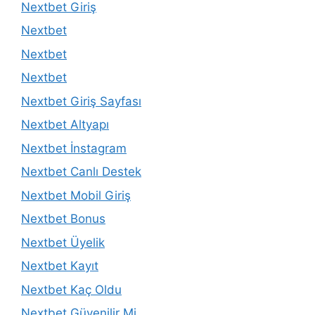
Nextbet Giriş
Nextbet
Nextbet
Nextbet
Nextbet Giriş Sayfası
Nextbet Altyapı
Nextbet İnstagram
Nextbet Canlı Destek
Nextbet Mobil Giriş
Nextbet Bonus
Nextbet Üyelik
Nextbet Kayıt
Nextbet Kaç Oldu
Nextbet Güvenilir Mi