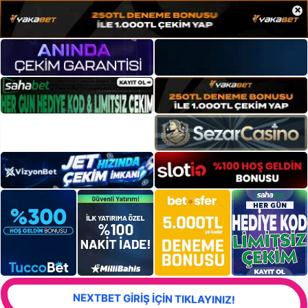
×
NEXTBET GİRİŞ İÇİN TIKLAYINIZ!