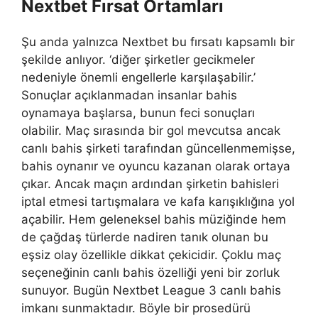
Nextbet Fırsat Ortamları
Şu anda yalnızca Nextbet bu fırsatı kapsamlı bir
şekilde anlıyor. ‘diğer şirketler gecikmeler
nedeniyle önemli engellerle karşılaşabilir.’
Sonuçlar açıklanmadan insanlar bahis
oynamaya başlarsa, bunun feci sonuçları
olabilir. Maç sırasında bir gol mevcutsa ancak
canlı bahis şirketi tarafından güncellenmemişse,
bahis oynanır ve oyuncu kazanan olarak ortaya
çıkar. Ancak maçın ardından şirketin bahisleri
iptal etmesi tartışmalara ve kafa karışıklığına yol
açabilir. Hem geleneksel bahis müziğinde hem
de çağdaş türlerde nadiren tanık olunan bu
eşsiz olay özellikle dikkat çekicidir. Çoklu maç
seçeneğinin canlı bahis özelliği yeni bir zorluk
sunuyor. Bugün Nextbet League 3 canlı bahis
imkanı sunmaktadır. Böyle bir prosedürü