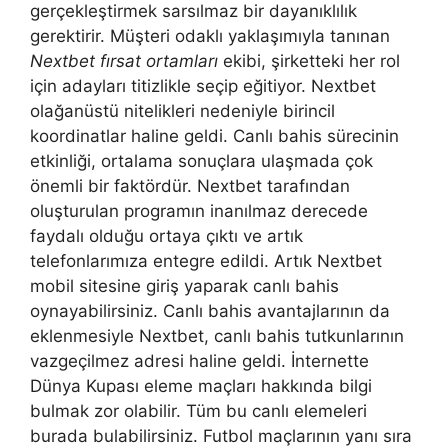
gerçekleştirmek sarsılmaz bir dayanıklılık
gerektirir. Müşteri odaklı yaklaşımıyla tanınan
Nextbet fırsat ortamları
ekibi, şirketteki her rol
için adayları titizlikle seçip eğitiyor. Nextbet
olağanüstü nitelikleri nedeniyle birincil
koordinatlar haline geldi. Canlı bahis sürecinin
etkinliği, ortalama sonuçlara ulaşmada çok
önemli bir faktördür. Nextbet tarafından
oluşturulan programın inanılmaz derecede
faydalı olduğu ortaya çıktı ve artık
telefonlarımıza entegre edildi. Artık Nextbet
mobil sitesine giriş yaparak canlı bahis
oynayabilirsiniz. Canlı bahis avantajlarının da
eklenmesiyle Nextbet, canlı bahis tutkunlarının
vazgeçilmez adresi haline geldi. İnternette
Dünya Kupası eleme maçları hakkında bilgi
bulmak zor olabilir. Tüm bu canlı elemeleri
burada bulabilirsiniz. Futbol maçlarının yanı sıra