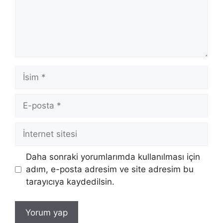
İsim
E-
posta
İnternet
sitesi
Daha sonraki yorumlarımda kullanılması için
adım, e-posta adresim ve site adresim bu
tarayıcıya kaydedilsin.