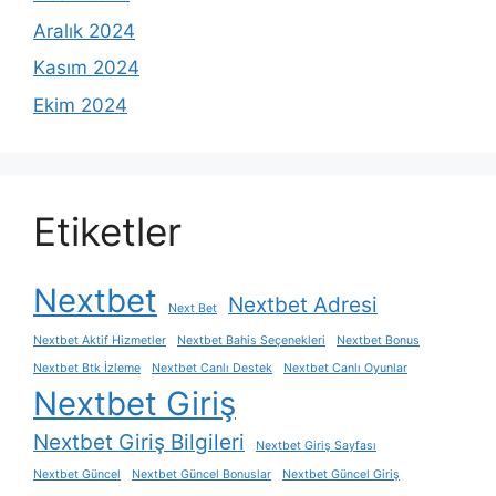
Aralık 2024
Kasım 2024
Ekim 2024
Etiketler
Nextbet
Nextbet Adresi
Next Bet
Nextbet Aktif Hizmetler
Nextbet Bahis Seçenekleri
Nextbet Bonus
Nextbet Btk İzleme
Nextbet Canlı Destek
Nextbet Canlı Oyunlar
Nextbet Giriş
Nextbet Giriş Bilgileri
Nextbet Giriş Sayfası
Nextbet Güncel
Nextbet Güncel Bonuslar
Nextbet Güncel Giriş