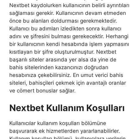
Nextbet kaydolurken kullanıcının belirli ayrıntıları
sağlaması gerekir. Kullanıcının devam etmeden
önce bu alanları doldurması gerekmektedir.
Kullanıcı bu adımları izledikten sonra kullanıcı
adını ve şifresini bulması gerekecektir. Herhangi
bir kullanıcının kendi hesabında işlem yapmasını
kısıtlayan bir şifre oluşturulmuştur. Nextbet
başarılı siteler arasında yer alsa da yine de
bahis sitelerinden kazancınızı doğrudan
hesabınıza çekebilirsiniz. En umut verici bahis
siteleri, bahisçileri çekmek için avantajlı oranlar
ve cömert bonuslar sağlar.
Nextbet Kullanım Koşulları
Kullanıcılar kullanım koşulları bölümüne
başvurarak ek hizmetlerden yararlanabilirler.
Kullanım koşulları bölümü, kullanıcılara verilerin