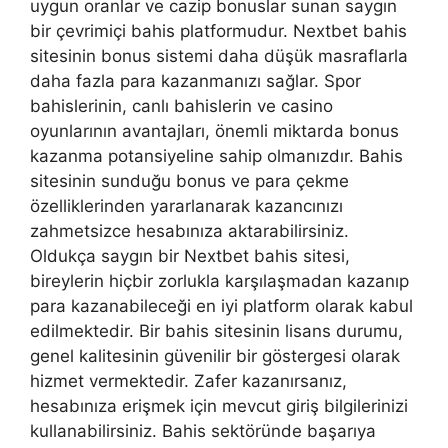
uygun oranlar ve cazip bonuslar sunan saygın
bir çevrimiçi bahis platformudur. Nextbet bahis
sitesinin bonus sistemi daha düşük masraflarla
daha fazla para kazanmanızı sağlar. Spor
bahislerinin, canlı bahislerin ve casino
oyunlarının avantajları, önemli miktarda bonus
kazanma potansiyeline sahip olmanızdır. Bahis
sitesinin sunduğu bonus ve para çekme
özelliklerinden yararlanarak kazancınızı
zahmetsizce hesabınıza aktarabilirsiniz.
Oldukça saygın bir Nextbet bahis sitesi,
bireylerin hiçbir zorlukla karşılaşmadan kazanıp
para kazanabileceği en iyi platform olarak kabul
edilmektedir. Bir bahis sitesinin lisans durumu,
genel kalitesinin güvenilir bir göstergesi olarak
hizmet vermektedir. Zafer kazanırsanız,
hesabınıza erişmek için mevcut giriş bilgilerinizi
kullanabilirsiniz. Bahis sektöründe başarıya