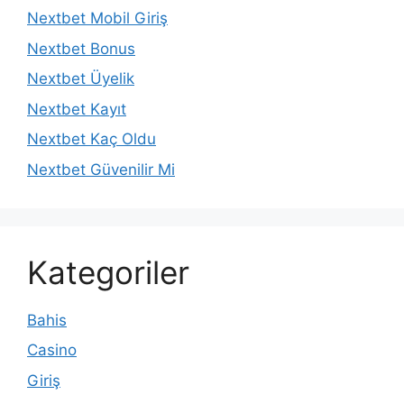
Nextbet Mobil Giriş
Nextbet Bonus
Nextbet Üyelik
Nextbet Kayıt
Nextbet Kaç Oldu
Nextbet Güvenilir Mi
Kategoriler
Bahis
Casino
Giriş