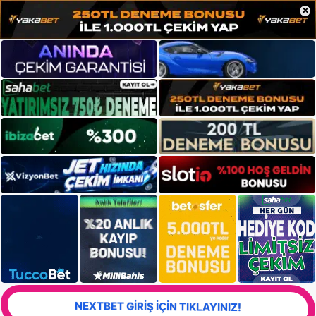
×
NEXTBET GİRİŞ İÇİN TIKLAYINIZ!