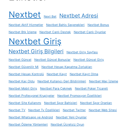
Nextbet
Nextbet Adresi
Next Bet
Nextbet Aktif Hizmetler
Nextbet Bahis Seçenekleri
Nextbet Bonus
Nextbet Btk İzleme
Nextbet Canlı Destek
Nextbet Canlı Oyunlar
Nextbet Giriş
Nextbet Giriş Bilgileri
Nextbet Giriş Sayfası
Nextbet Güncel
Nextbet Güncel Bonuslar
Nextbet Güncel Giriş
Nextbet Güvenilir Mi
Nextbet Hesap Kapatma Zorlukları
Nextbet Hesap Kontrolü
Nextbet Kayıt
Nextbet Kayıt Olma
Nextbet Kaç Oldu
Nextbet Kullanıcı Geri Bildirimleri
Nextbet Maç İzleme
Nextbet Mobil Giriş
Nextbet Para Çekmek
Nextbet Poker Ticareti
Nextbet Profesyonel Krupiyeler
Nextbet Promosyon Özellikleri
Nextbet Site Kullanımı
Nextbet Spor Bahisleri
Nextbet Spor Oranları
Nextbet TV
Nextbet Tv Özellikleri
Nextbet Twitter
Nextbet Web Sitesi
Nextbet Whatsapp ve Android
Nextbet Yeni Oyunlar
Nextbet Ödeme Yöntemleri
Nextbet Ücretsiz Oyun